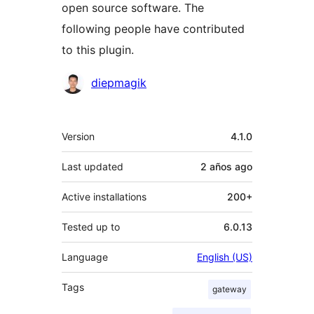
open source software. The
following people have contributed
to this plugin.
Contributors
diepmagik
Meta
Version
4.1.0
Last updated
2 años
ago
Active installations
200+
Tested up to
6.0.13
Language
English (US)
Tags
gateway