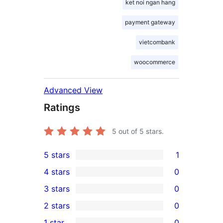
ket noi ngan hang
payment gateway
vietcombank
woocommerce
Advanced View
Ratings
5
out of 5 stars.
5 stars
1
1
4 stars
0
5-
0
3 stars
0
star
4-
0
2 stars
0
review
star
3-
0
1 star
0