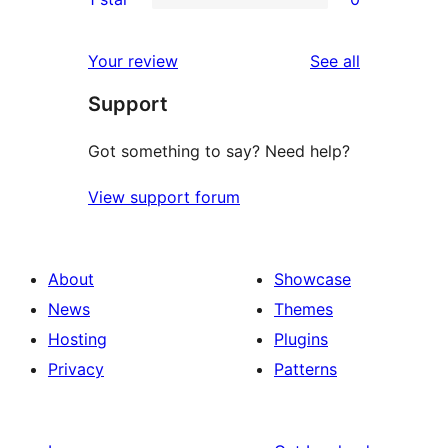
reviews
star
2-
0
reviews
star
1-
reviews
Your review
See all
reviews
star
Support
reviews
Got something to say? Need help?
View support forum
About
Showcase
News
Themes
Hosting
Plugins
Privacy
Patterns