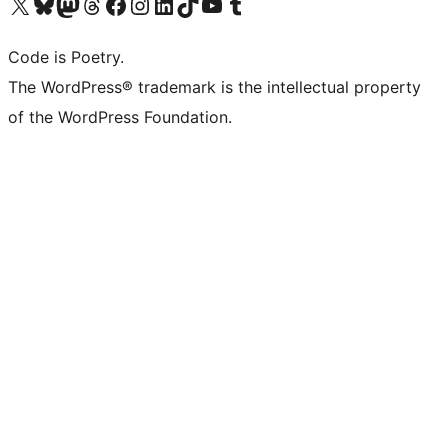
Visit our X (formerly Twitter) account
Visit our Bluesky account
Visit our Mastodon account
Visit our Threads account
Visit our Facebook page
Visit our Instagram account
Visit our LinkedIn account
Visit our TikTok account
Visit our YouTube channel
Visit our Tumblr account
Code is Poetry.
The WordPress® trademark is the intellectual property
of the WordPress Foundation.