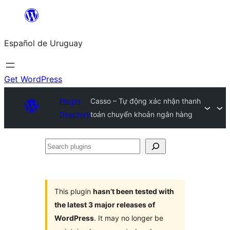
Skip
to
Español de Uruguay
content
Get WordPress
Plugin
Casso – Tự động xác nhận thanh
Directory
toán chuyển khoản ngân hàng
Search
plugins
This plugin
hasn’t been tested with
the latest 3 major releases of
WordPress
. It may no longer be